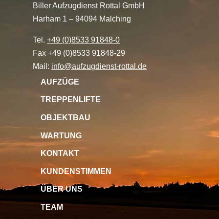
Biller Aufzugdienst Rottal GmbH
Harham 1 – 94094 Malching
Tel.
+49 (0)8533 91848-0
Fax +49 (0)8533 91848-29
Mail:
info@aufzugdienst-rottal.de
AUFZÜGE
TREPPENLIFTE
OBJEKTBAU
WARTUNG
KONTAKT
KUNDENSTIMMEN
ÜBER UNS
TEAM